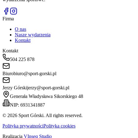
Firma
O nas
Nasze wydarzenia
Kontakt
Kontakt
504 225 878
Biuro
biuro@sport-gorski.pl
Jerzy Górski
jerzy@sport-gorski.pl
Generała Władysława Sikorskiego 48
NIP: 6931341887
©
2026
Sport Górski. All rights reserved.
Polityka prywatności
Polityka cookies
Realizacja
VInseq Studio