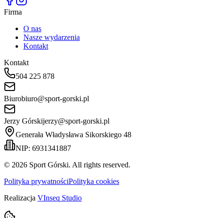
Firma
O nas
Nasze wydarzenia
Kontakt
Kontakt
504 225 878
Biuro
biuro@sport-gorski.pl
Jerzy Górski
jerzy@sport-gorski.pl
Generała Władysława Sikorskiego 48
NIP: 6931341887
©
2026
Sport Górski. All rights reserved.
Polityka prywatności
Polityka cookies
Realizacja
VInseq Studio