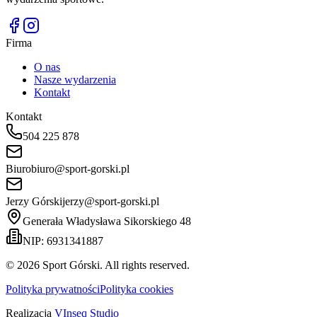
Firma
O nas
Nasze wydarzenia
Kontakt
Kontakt
504 225 878
Biuro
biuro@sport-gorski.pl
Jerzy Górski
jerzy@sport-gorski.pl
Generała Władysława Sikorskiego 48
NIP: 6931341887
©
2026
Sport Górski. All rights reserved.
Polityka prywatności
Polityka cookies
Realizacja
VInseq Studio