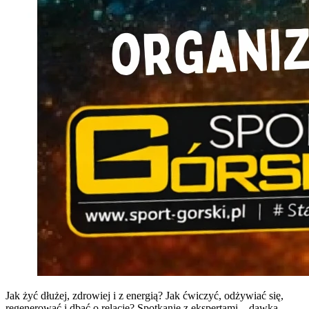
Jak żyć dłużej, zdrowiej i z energią? Jak ćwiczyć, odżywiać się,
regenerować i dbać o relacje? Spotkanie z ekspertami – dawka