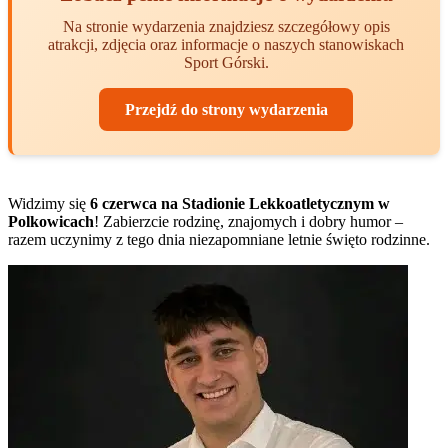
Na stronie wydarzenia znajdziesz szczegółowy opis
atrakcji, zdjęcia oraz informacje o naszych stanowiskach
Sport Górski.
Przejdź do strony wydarzenia
Widzimy się
6 czerwca na Stadionie Lekkoatletycznym w
Polkowicach
! Zabierzcie rodzinę, znajomych i dobry humor –
razem uczynimy z tego dnia niezapomniane letnie święto rodzinne.